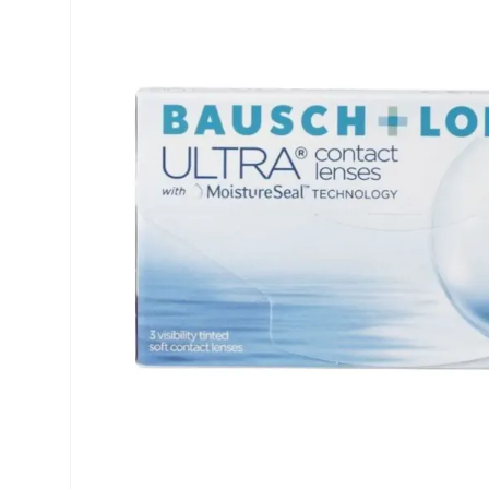
Air Optix
ReNu
PureVision
Futuro
Precision
Ever Clean Plus
Biofinity
Weitere Marken
Clariti
Total
Proclear
SofLens
Fusion
Freshlook
Dispo
Biomedics