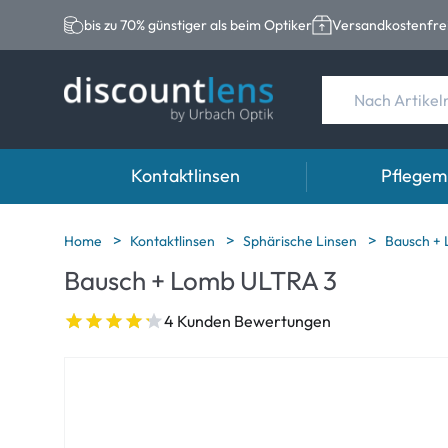
bis zu 70% günstiger als beim Optiker
Versandkostenfrei
Kontaktlinsen
Pflegemi
Marken
Kategorie
Marken
Home
Kontaktlinsen
Sphärische Linsen
Bausch +
Bausch + Lomb ULTRA 3
Acuvue
Sphärische Linse
Eversee
Biotrue
Torische Linsen
EasySept
4 Kunden Bewertungen
Ultra
Multifokale Linse
Biotrue
MyDay
AOSEPT
Dailies
Opti-Free