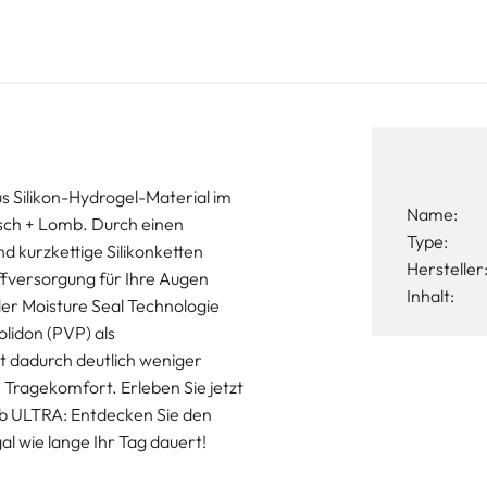
s Silikon-Hydrogel-Material im
Name:
sch + Lomb. Durch einen
Type:
d kurzkettige Silikonketten
Hersteller
ffversorgung für Ihre Augen
Inhalt:
der Moisture Seal Technologie
lidon (PVP) als
t dadurch deutlich weniger
Tragekomfort. Erleben Sie jetzt
b ULTRA: Entdecken Sie den
al wie lange Ihr Tag dauert!