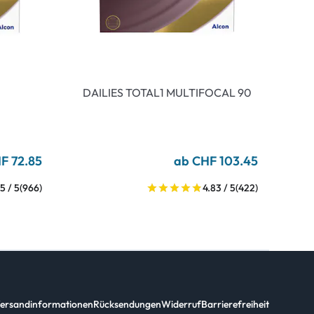
DAILIES TOTAL1 MULTIFOCAL 90
F 72.85
ab CHF 103.45
5 / 5
(966)
4.83 / 5
(422)
ersandinformationen
Rücksendungen
Widerruf
Barrierefreiheit