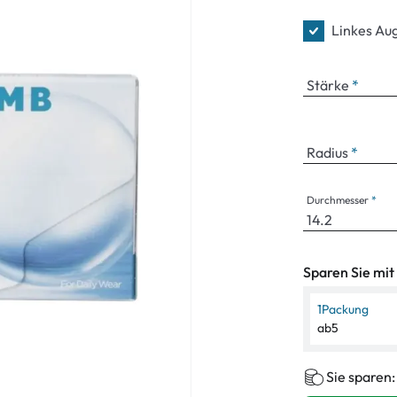
Linkes Au
Stärke
Radius
Durchmesser
Sparen Sie mit
1
Packung
ab
5
Sie sparen