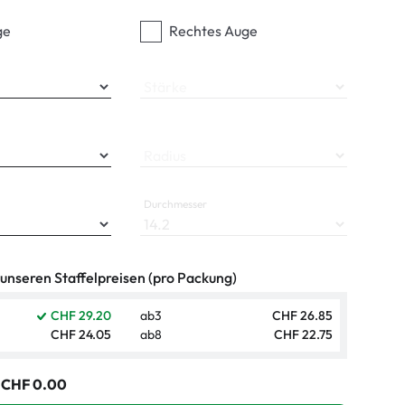
ge
Rechtes Auge
Stärke
Radius
Durchmesser
 unseren Staffelpreisen (pro Packung)
CHF 29.20
ab
3
CHF 26.85
CHF 24.05
ab
8
CHF 22.75
:
CHF 0.00