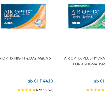
R OPTIX NIGHT & DAY AQUA 6
AIR OPTIX PLUS HYDR
FOR ASTIGMATISM
ab CHF 44.10
ab CH
4.79 / 5
(198)