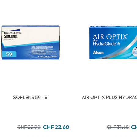
SOFLENS 59 - 6
AIR OPTIX PLUS HYDRA
CHF 22.60
CH
CHF 25.90
CHF 31.65