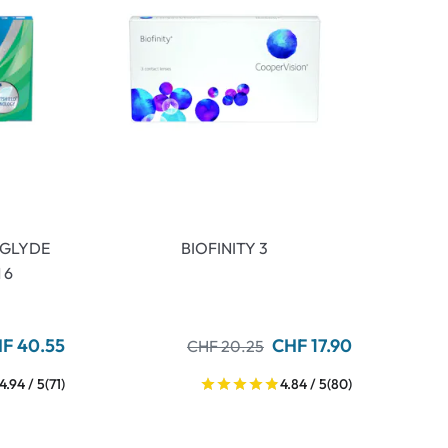
AGLYDE
BIOFINITY 3
 6
F 40.55
CHF 17.90
CHF 20.25
4.94 / 5
(71)
4.84 / 5
(80)