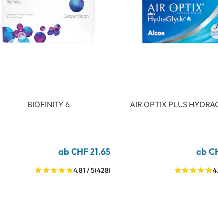
BIOFINITY 6
AIR OPTIX PLUS HYDRA
ab CHF 21.65
ab C
4.81 / 5
(428)
4