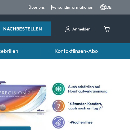
Über uns
Versandinformationen
DE
NACHBESTELLEN
Anmelden
ebrillen
Kontaktlinsen-Abo
Ratgeber
n FAQ
ter
Pflegemittel FAQ
nrezepte FAQ
d weiteres Zubehör
formationen
Symptome
mptome