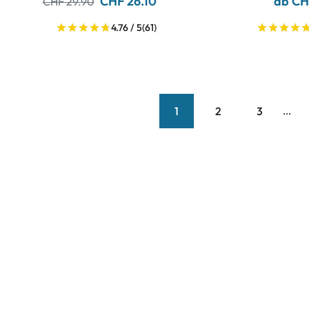
CHF 26.10
ab CH
CHF 29.90
4.76 / 5
(61)
1
2
3
...