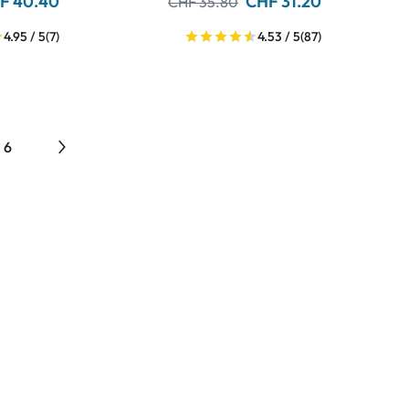
F 40.40
CHF 31.20
CHF 35.80
4.95 / 5
(7)
4.53 / 5
(87)
6