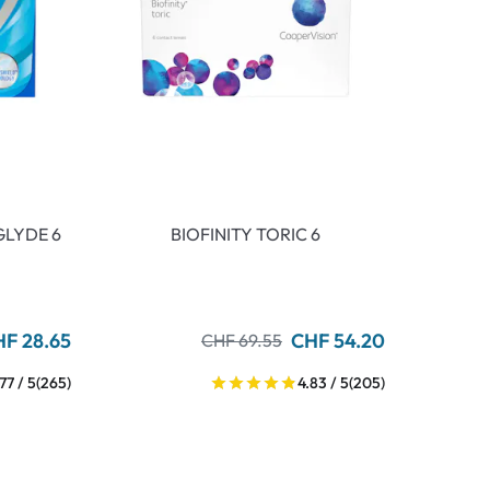
GLYDE 6
BIOFINITY TORIC 6
HF 28.65
CHF 54.20
CHF 69.55
.77 / 5
(265)
4.83 / 5
(205)