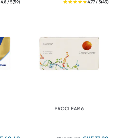
4.8 / 5
(59)
4.77 / 5
(43)
PROCLEAR 6