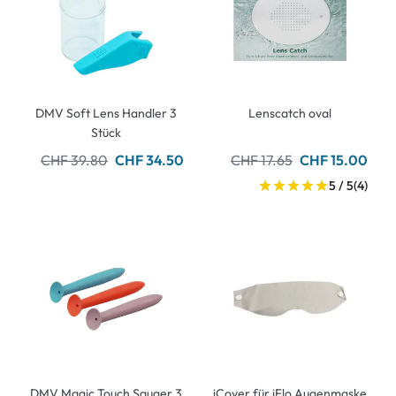
DMV Soft Lens Handler 3
Lenscatch oval
Stück
CHF 39.80
CHF 34.50
CHF 17.65
CHF 15.00
5 / 5
(4)
DMV Magic Touch Sauger 3
iCover für iFlo Augenmaske