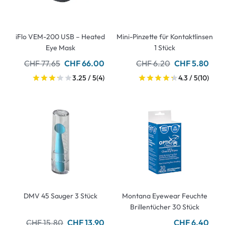
iFlo VEM-200 USB – Heated
Mini-Pinzette für Kontaktlinsen
Eye Mask
1 Stück
CHF 77.65
CHF 66.00
CHF 6.20
CHF 5.80
3.25 / 5
(4)
4.3 / 5
(10)
DMV 45 Sauger 3 Stück
Montana Eyewear Feuchte
Brillentücher 30 Stück
CHF 15.80
CHF 13.90
CHF 6.40