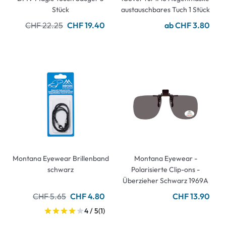
Stück
austauschbares Tuch 1 Stück
CHF 22.25
CHF 19.40
ab CHF 3.80
Montana Eyewear Brillenband
Montana Eyewear -
schwarz
Polarisierte Clip-ons -
Überzieher Schwarz 1969A
CHF 5.65
CHF 4.80
CHF 13.90
4 / 5
(1)