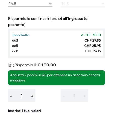
Risparmiate con i nostri prezzi all'ingrosso (al
pachetto)
1
pacchetto
CHF 30.10
da
3
CHF 27.85
da
5
CHF 25.95
da
8
CHF 24.15
Risparmia il:
CHF 0.00
Acquista 2 pacchi in più per ottenere un risparmio ancora
maggiore
−
+
−
+
Inserisci i tuoi valori