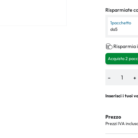
Risparmiate con
1
pacchetto
da
5
Risparmia i
Acquista 2 pacc
−
+
Inserisci i tuoi v
Prezzo
Prezzi IVA inclus