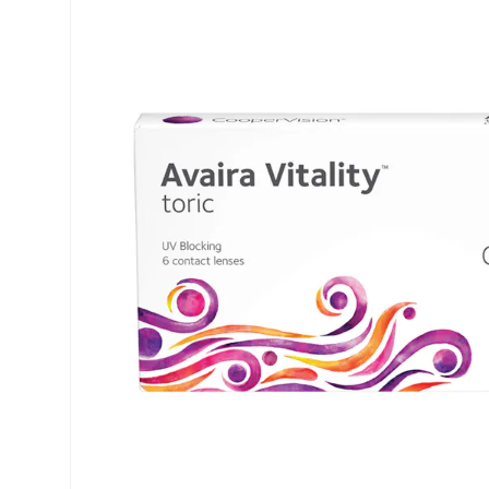
Dailies
Opti-Free
Air Optix
ReNu
PureVision
Futuro
Precision
Ever Clean Plus
Biofinity
Altre marche
Clariti
Total
Proclear
SofLens
Fusion
Freshlook
Dispo