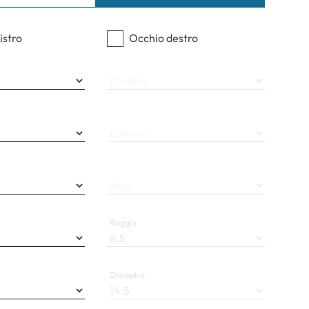
ali
istro
Occhio destro
Diottria
Cilindro
Asse
Raggio
Diametro