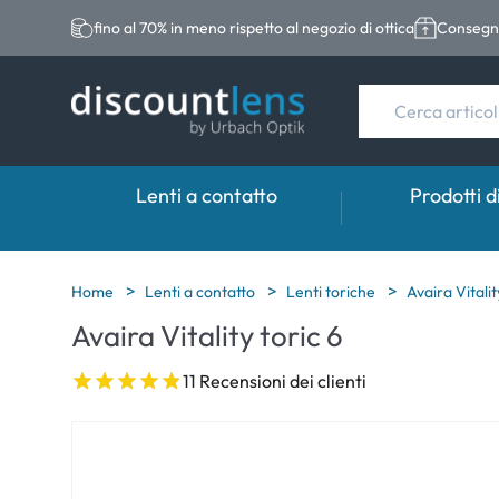
fino al 70% in meno rispetto al negozio di ottica
Consegna
Lenti a contatto
Prodotti d
Marche
Categoria
Marche
Home
Lenti a contatto
Lenti toriche
Avaira Vitalit
Avaira Vitality toric 6
Acuvue
Lenti sferiche
Eversee
Biotrue
Lenti toriche
EasySept
11 Recensioni dei clienti
Ultra
Lenti multifocali
Biotrue
MyDay
AOSEPT