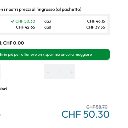
 i nostri prezzi all'ingrosso (al pachetto)
CHF 50.30
da
3
CHF 46.15
CHF 42.65
da
8
CHF 39.35
l:
CHF 0.00
hi in più per ottenere un risparmio ancora maggiore
−
+
alori
CHF 58.70
CHF 50.30
a