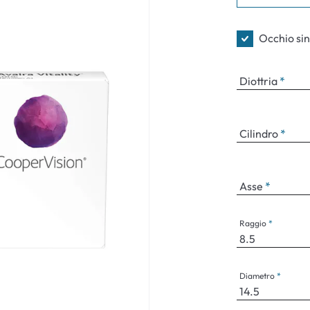
Occhiali per bambini
Sintomi norm
Occhio sin
Diottria
Cilindro
Asse
Raggio
Diametro