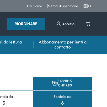
Chi Siamo
Metodi di spedizione
IT
RIORDINARE
Accesso
li da lettura
Abbonamento per lenti a
contatto
sulente
Aiuto & Consulente
tto FAQ
er lenti
Prodotti per la cura FAQ
 FAQ
tri accessori
RISPARMIO
CHF 9.90
er l'utilizzo
atola da
Scatola da
mali
3
6