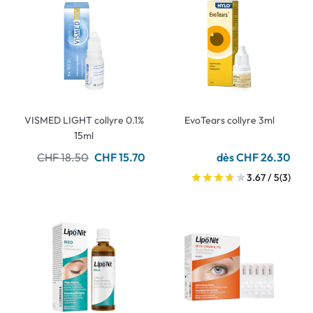
VISMED LIGHT collyre 0.1%
EvoTears collyre 3ml
15ml
CHF 18.50
CHF 15.70
dès CHF 26.30
3.67 / 5
(3)