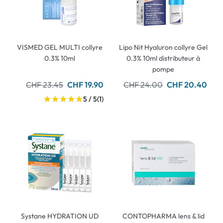
VISMED GEL MULTI collyre
Lipo Nit Hyaluron collyre Gel
0.3% 10ml
0.3% 10ml distributeur à
pompe
CHF 23.45
CHF 19.90
CHF 24.00
CHF 20.40
5 / 5
(1)
Systane HYDRATION UD
CONTOPHARMA lens & lid