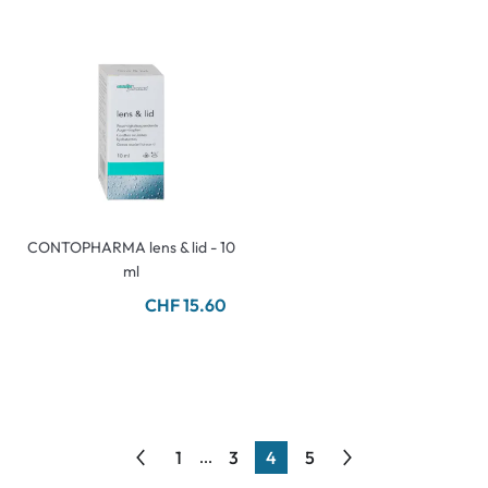
CONTOPHARMA lens & lid - 10
ml
CHF 15.60
1
3
4
5
...