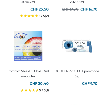
30x0.7ml
20x0.5ml
CHF 25.50
CHF 17.30
CHF 16.70
5 / 5
(2)
Comfort Shield SD 15x0.3ml
OCULEA PROTECT pommade
ampoules
5 g
CHF 20.40
CHF 9.70
5 / 5
(1)