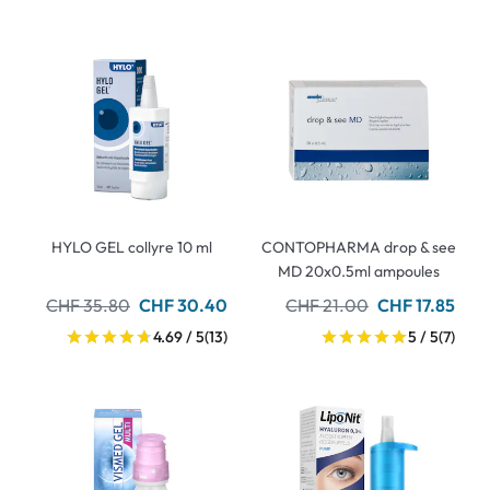
HYLO GEL collyre 10 ml
CONTOPHARMA drop & see
MD 20x0.5ml ampoules
CHF 35.80
CHF 30.40
CHF 21.00
CHF 17.85
4.69 / 5
(13)
5 / 5
(7)