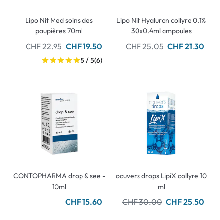
Lipo Nit Med soins des
Lipo Nit Hyaluron collyre 0.1%
paupières 70ml
30x0.4ml ampoules
CHF 22.95
CHF 19.50
CHF 25.05
CHF 21.30
5 / 5
(6)
CONTOPHARMA drop & see -
ocuvers drops LipiX collyre 10
10ml
ml
CHF 15.60
CHF 30.00
CHF 25.50