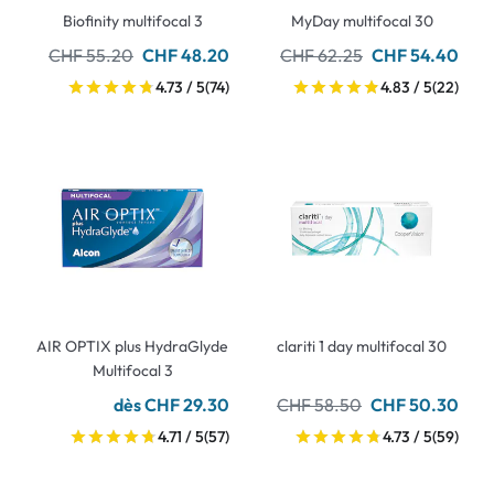
Biofinity multifocal 3
MyDay multifocal 30
CHF 55.20
CHF 48.20
CHF 62.25
CHF 54.40
4.73 / 5
(74)
4.83 / 5
(22)
AIR OPTIX plus HydraGlyde
clariti 1 day multifocal 30
Multifocal 3
dès CHF 29.30
CHF 58.50
CHF 50.30
4.71 / 5
(57)
4.73 / 5
(59)