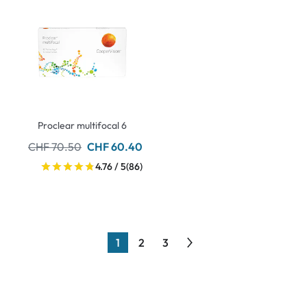
Proclear multifocal 6
CHF 70.50
CHF 60.40
4.76 / 5
(86)
1
2
3