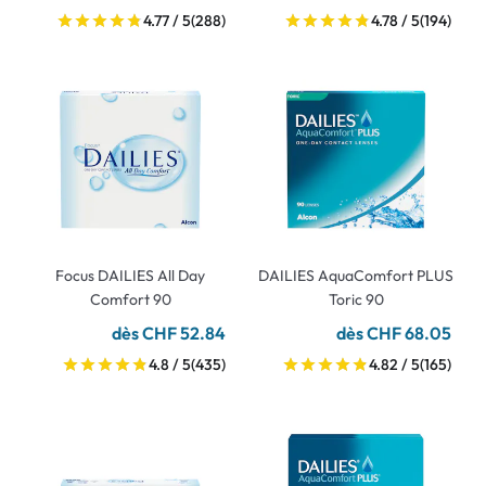
4.77 / 5
(288)
4.78 / 5
(194)
Focus DAILIES All Day
DAILIES AquaComfort PLUS
Comfort 90
Toric 90
dès CHF 52.84
dès CHF 68.05
4.8 / 5
(435)
4.82 / 5
(165)