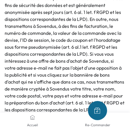
fins de sécurité des données et est généralement
anonymisée après sept jours (art. 6 al. 1 let. f RGPD et les
dispositions correspondantes de la LPD). En outre, nous
transmettons à Sovendus, à des fins de facturation, le
numéro de commande, la valeur de la commande avec la
devise, l'ID de session, le code du coupon et l'horodatage
sous forme pseudonymisée (art. 6 al.1 let. f RGPD et les
dispositions correspondantes de la LPD). Si vous vous
intéressez à une offre de bons d'achat de Sovendus, si
votre adresse e-mail ne fait pas l'objet d'une opposition à
la publicité et si vous cliquez sur la bannière de bons
d'achat qui ne s'affiche que dans ce cas, nous transmettons
de manière cryptée à Sovendus votre titre, votre nom,
votre code postal, votre pays et votre adresse e-mail pour
la préparation du bon d'achat (art. 6 al. 1 let. b et f RGPD et
les dispositions correspondantes de la LPD).
63 Pour plus d'informations sur le traitement de vos
données par Sovendus, veuillez consulter les informations
Accueil
Re-Commander