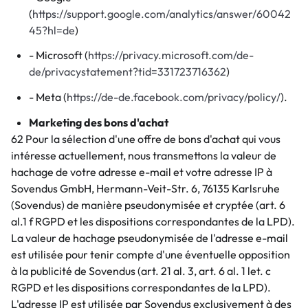
(
https://support.google.com/analytics/answer/60042
45?hl=de
)
- Microsoft (
https://privacy.microsoft.com/de-
de/privacystatement?tid=331723716362
)
- Meta (
https://de-de.facebook.com/privacy/policy/
).
Marketing des bons d'achat
62 Pour la sélection d'une offre de bons d'achat qui vous
intéresse actuellement, nous transmettons la valeur de
hachage de votre adresse e-mail et votre adresse IP à
Sovendus GmbH, Hermann-Veit-Str. 6, 76135 Karlsruhe
(Sovendus) de manière pseudonymisée et cryptée (art. 6
al.1 f RGPD et les dispositions correspondantes de la LPD).
La valeur de hachage pseudonymisée de l'adresse e-mail
est utilisée pour tenir compte d'une éventuelle opposition
à la publicité de Sovendus (art. 21 al. 3, art. 6 al. 1 let. c
RGPD et les dispositions correspondantes de la LPD).
L'adresse IP est utilisée par Sovendus exclusivement à des