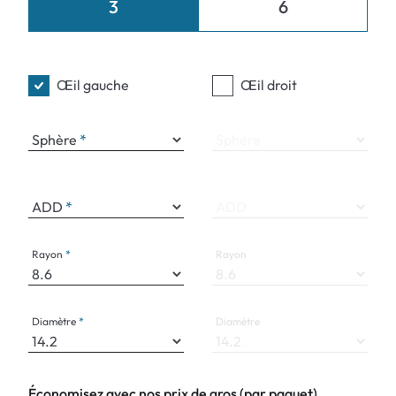
3
6
Œil gauche
Œil droit
Sphère
Sphère
ADD
ADD
Rayon
Rayon
Diamètre
Diamètre
Économisez avec nos prix de gros (par paquet)