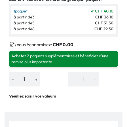
1
paquet
CHF 40.10
à partir de
3
CHF 36.10
à partir de
5
CHF 31.50
à partir de
8
CHF 29.30
Vous économisez:
CHF 0.00
Achetez 2 paquets supplémentaires et bénéficiez d'une
remise plus importante
−
+
−
+
Veuillez saisir vos valeurs