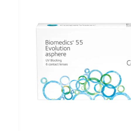
Air Optix
ReNu
PureVision
Futuro
Precision
Ever Clean Plus
Biofinity
Autres marques
Clariti
Total
Proclear
SofLens
Fusion
Freshlook
Dispo
Biomedics