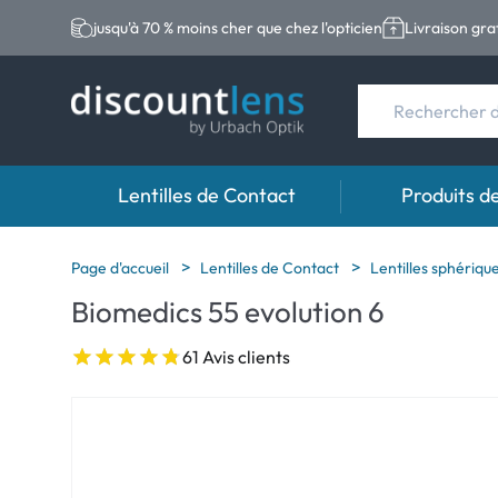
jusqu'à 70 % moins cher que chez l'opticien
Livraison gra
Lentilles de Contact
Produits d
Marques
Catégories
Marques
Page d'accueil
Lentilles de Contact
Lentilles sphériqu
Biomedics 55 evolution 6
Acuvue
Lentilles sphériqu
Eversee
Biotrue
Lentilles toriques
EasySept
61 Avis clients
Ultra
Lentilles multifoc
Biotrue
MyDay
AOSEPT
Dailies
Opti-Free