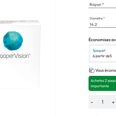
Rayon
Diamètre
Économisez ave
1
paquet
à partir de
5
Vous écono
Achetez 2 paque
importante
−
+