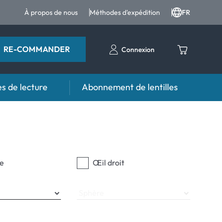
À propos de nous
Méthodes d'expédition
FR
RE-COMMANDER
Connexion
s de lecture
Abonnement de lentilles
eil
s
Aide et conseil
contact FAQ
Produits d'entretien FAQ
 FAQ
autres accessoires
e
Œil droit
d'utilisation
Sphère
anormaux
normaux