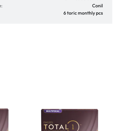
e:
Conil
6 toric monthly pcs