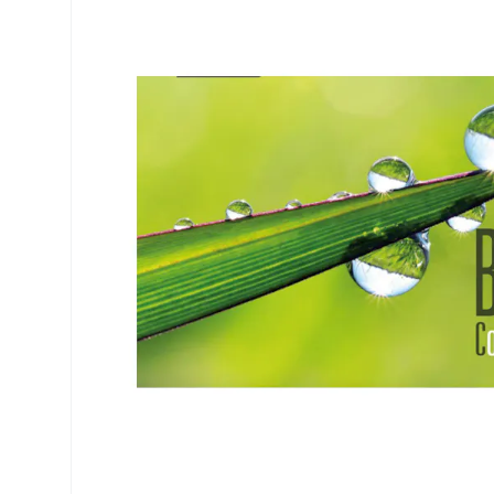
Air Optix
ReNu
PureVision
Futuro
Precision
Ever Clean Plus
Biofinity
Autres marques
Clariti
Total
Proclear
SofLens
Fusion
Freshlook
Dispo
Biomedics