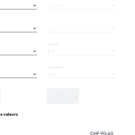
Cylindre
Axe
Rayon
Diamètre
−
+
os valeurs
CHF 90.60