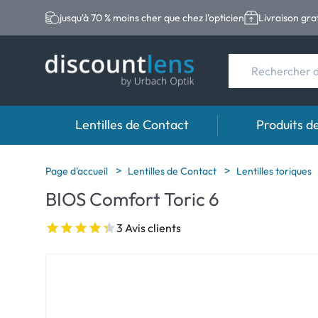
jusqu'à 70 % moins cher que chez l'opticien
Livraison gra
Lentilles de Contact
Produits d
Marques
Catégories
Marques
Page d'accueil
Lentilles de Contact
Lentilles toriques
BIOS Comfort Toric 6
Acuvue
Lentilles sphériqu
Eversee
Biotrue
Lentilles toriques
EasySept
3 Avis clients
Ultra
Lentilles multifoc
Biotrue
MyDay
AOSEPT
Dailies
Opti-Free