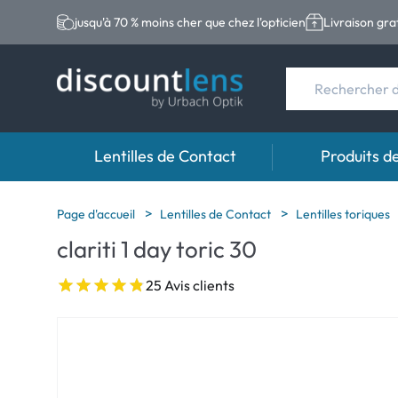
jusqu'à 70 % moins cher que chez l'opticien
Livraison gra
Lentilles de Contact
Produits d
Marques
Catégories
Marques
Page d'accueil
Lentilles de Contact
Lentilles toriques
clariti 1 day toric 30
Acuvue
Lentilles sphériqu
Eversee
Biotrue
Lentilles toriques
EasySept
25 Avis clients
Ultra
Lentilles multifoc
Biotrue
MyDay
AOSEPT
Dailies
Opti-Free