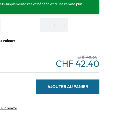
ts supplémentaires et bénéficiez d'une remise plus
−
+
os valeurs
CHF 48.60
CHF 42.40
AJOUTER AU PANIER
sur l'envoi