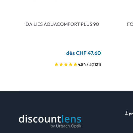
DAILIES AQUACOMFORT PLUS 90
FO
dès CHF 47.60
4.84 / 5
(1121)
À pr