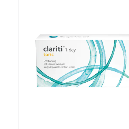
Air Optix
ReNu
PureVision
Futuro
Precision
Ever Clean Plus
Biofinity
Autres marques
Clariti
Total
Proclear
SofLens
Fusion
Freshlook
Dispo
Biomedics