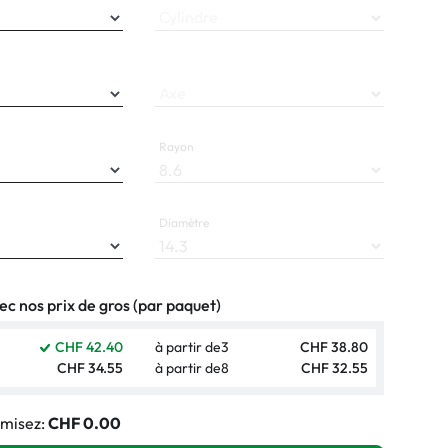
Cylindre
Axe
Rayon
Diamètre
c nos prix de gros (par paquet)
CHF 42.40
à partir de
3
CHF 38.80
CHF 34.55
à partir de
8
CHF 32.55
misez:
CHF 0.00