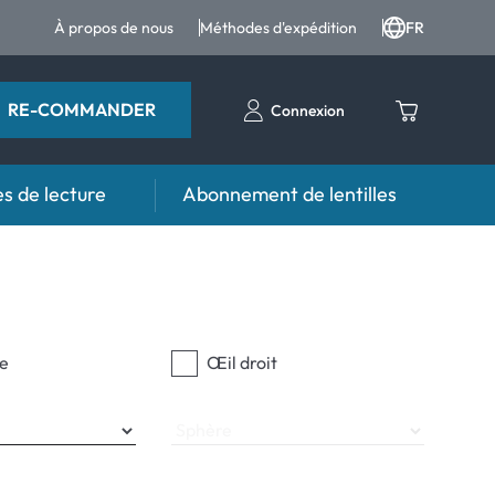
À propos de nous
Méthodes d'expédition
FR
RE-COMMANDER
Connexion
s de lecture
Abonnement de lentilles
eil
s
Aide et conseil
contact FAQ
Produits d'entretien FAQ
 FAQ
autres accessoires
e
Œil droit
d'utilisation
Sphère
anormaux
normaux