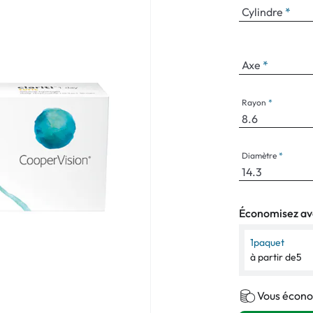
Cylindre
Axe
Rayon
Diamètre
Économisez ave
1
paquet
à partir de
5
Vous écono