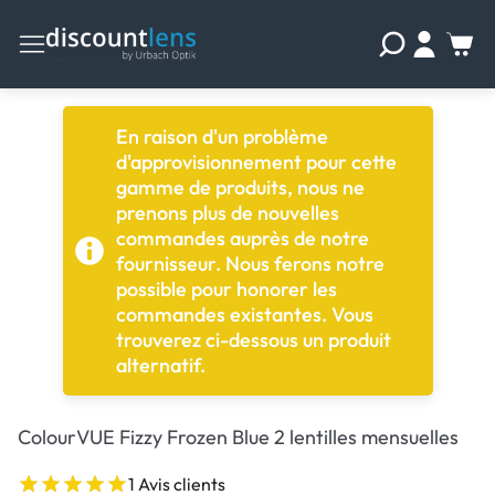
En raison d'un problème
d'approvisionnement pour cette
gamme de produits, nous ne
prenons plus de nouvelles
commandes auprès de notre
fournisseur. Nous ferons notre
possible pour honorer les
commandes existantes. Vous
trouverez ci-dessous un produit
alternatif.
ColourVUE Fizzy Frozen Blue 2 lentilles mensuelles
1 Avis clients