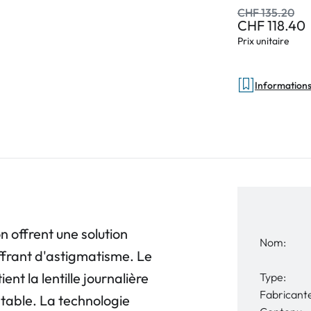
CHF 135.20
CHF 118.40
Prix unitaire
Informations 
 offrent une solution
Nom:
uffrant d'astigmatisme. Le
nt la lentille journalière
Type:
Fabricant
 stable. La technologie