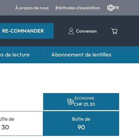
À propos de nous
Méthodes d'expédition
FR
RE-COMMANDER
Connexion
s de lecture
Abonnement de lentilles
eil
s
Aide et conseil
contact FAQ
Produits d'entretien FAQ
 FAQ
autres accessoires
ÉCONOMIE
CHF 25.30
d'utilisation
oîte de
Boîte de
anormaux
30
90
normaux