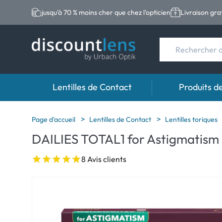
jusqu'à 70 % moins cher que chez l'opticien
Livraison gra
Lentilles de Contact
Produits d
Marques
Catégories
Marques
Page d'accueil
Lentilles de Contact
Lentilles toriques
DAILIES TOTAL1 for Astigmatism
Acuvue
Lentilles sphériqu
Eversee
Biotrue
Lentilles toriques
EasySept
8 Avis clients
Ultra
Lentilles multifoc
Biotrue
MyDay
AOSEPT
Dailies
Opti-Free