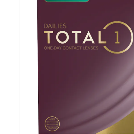
Air Optix
ReNu
PureVision
Futuro
Precision
Ever Clean Plus
Biofinity
Autres marques
Clariti
Total
Proclear
SofLens
Fusion
Freshlook
Dispo
Biomedics