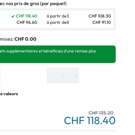
c nos prix de gros (par paquet)
CHF 118.40
à partir de
3
CHF 108.30
CHF 96.60
à partir de
8
CHF 91.10
misez:
CHF 0.00
ts supplémentaires et bénéficiez d'une remise plus
−
+
os valeurs
CHF 135.20
CHF 118.40