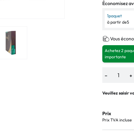
Économisez ave
1
paquet
à partir de
5
Vous écono
Achetez 2 paque
importante
−
+
Veuillez saisir v
Prix
Prix TVA incluse