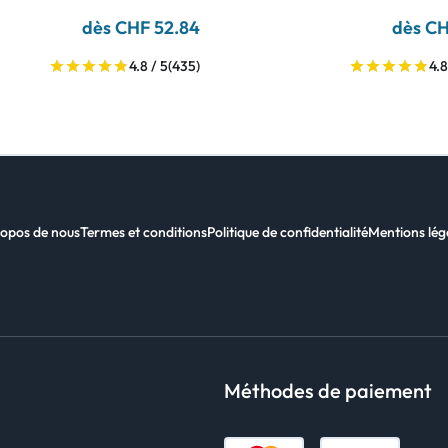
dès CHF 52.84
dès CH
4.8 / 5
(435)
4.8
opos de nous
Termes et conditions
Politique de confidentialité
Mentions lég
Méthodes de paiement