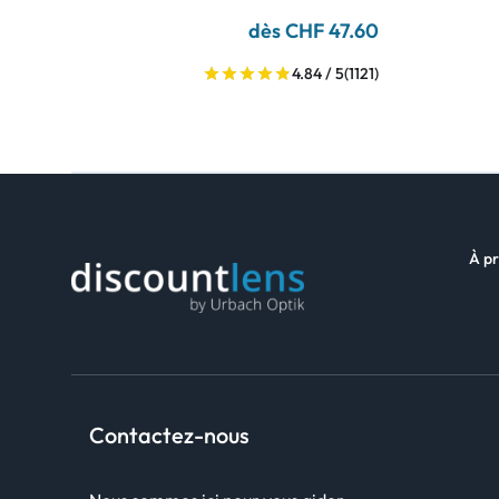
dès CHF 47.60
4.84 / 5
(1121)
À pr
Contactez-nous