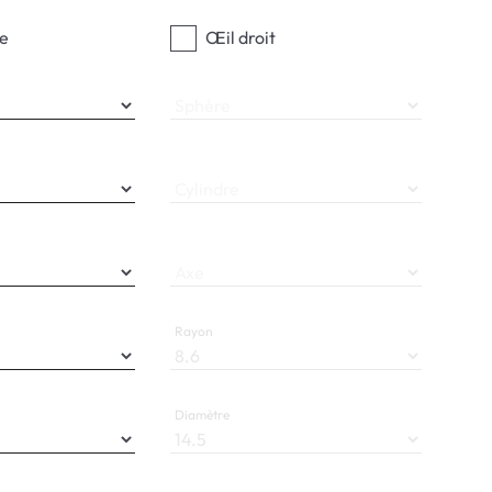
e
Œil droit
Sphère
Cylindre
Axe
Rayon
Diamètre