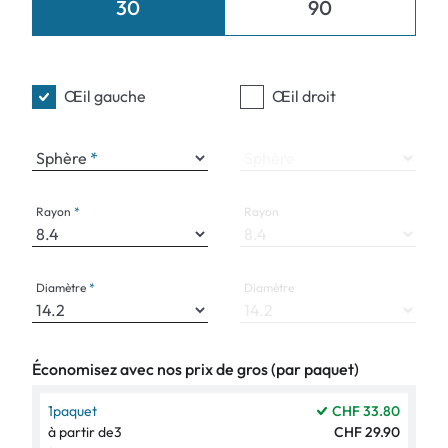
30
90
Œil gauche
Œil droit
Sphère
Sphère
Rayon
Rayon
Diamètre
Diamètre
Économisez avec nos prix de gros (par paquet)
1
paquet
CHF 33.80
à partir de
3
CHF 29.90