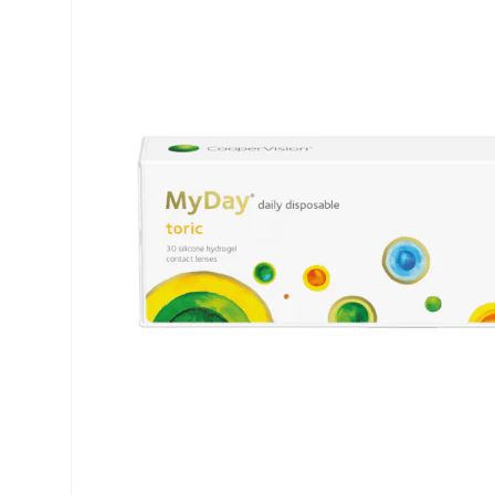
Air Optix
ReNu
PureVision
Futuro
Precision
Ever Clean Plus
Biofinity
Autres marques
Clariti
Total
Proclear
SofLens
Fusion
Freshlook
Dispo
Biomedics