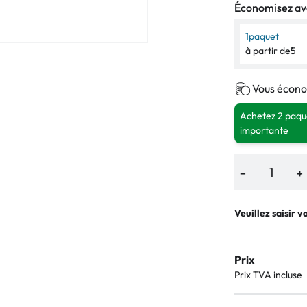
Économisez ave
1
paquet
à partir de
5
Vous écono
Achetez 2 paque
importante
−
+
Veuillez saisir v
Prix
Prix TVA incluse