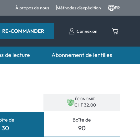
À propos de nous
Méthodes d'expédition
FR
RE-COMMANDER
Connexion
s de lecture
Abonnement de lentilles
eil
s
Aide et conseil
contact FAQ
Produits d'entretien FAQ
 FAQ
autres accessoires
ÉCONOMIE
CHF 32.00
d'utilisation
oîte de
Boîte de
anormaux
30
90
normaux