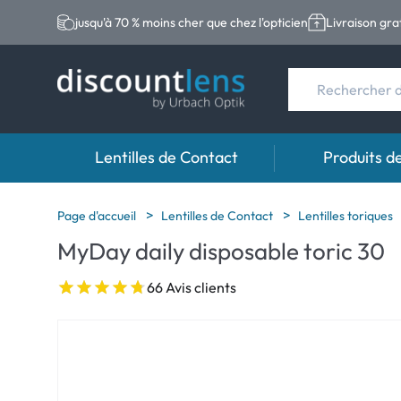
jusqu'à 70 % moins cher que chez l'opticien
Livraison gra
Lentilles de Contact
Produits d
Marques
Catégories
Marques
Page d'accueil
Lentilles de Contact
Lentilles toriques
MyDay daily disposable toric 30
Acuvue
Lentilles sphériqu
Eversee
Biotrue
Lentilles toriques
EasySept
66 Avis clients
Ultra
Lentilles multifoc
Biotrue
MyDay
AOSEPT
Dailies
Opti-Free