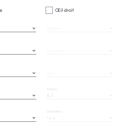
e
Œil droit
Sphère
Cylindre
Axe
Rayon
Diamètre