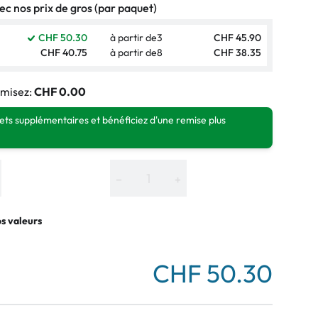
c nos prix de gros (par paquet)
CHF 50.30
à partir de
3
CHF 45.90
CHF 40.75
à partir de
8
CHF 38.35
misez:
CHF 0.00
ts supplémentaires et bénéficiez d'une remise plus
−
+
os valeurs
CHF 50.30