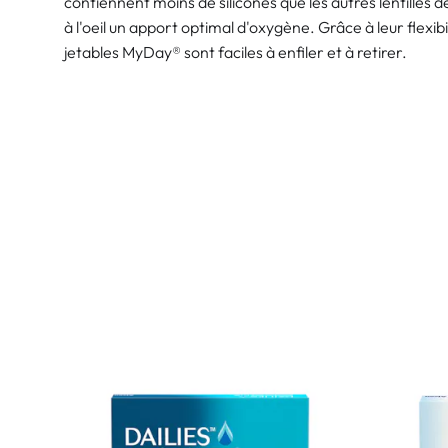
contiennent moins de silicones que les autres lentilles d
à l'oeil un apport optimal d'oxygène. Grâce à leur flexibil
jetables MyDay® sont faciles à enfiler et à retirer.