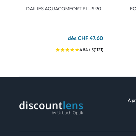
DAILIES AQUACOMFORT PLUS 90
FO
dès CHF 47.60
4.84 / 5
(1121)
À pr