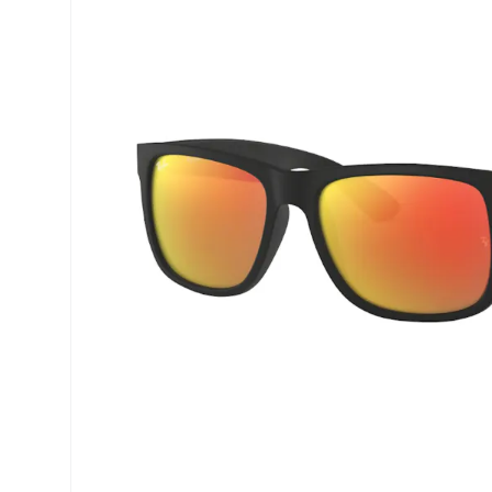
Air Optix
ReNu
PureVision
Futuro
Precision
Ever Clean Plus
Biofinity
Autres marques
Clariti
Total
Proclear
SofLens
Fusion
Freshlook
Dispo
Biomedics