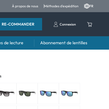
À propos de nous
Méthodes d'expédition
FR
RE-COMMANDER
Connexion
s de lecture
Abonnement de lentilles
eil
s
Aide et conseil
contact FAQ
Produits d'entretien FAQ
s
 FAQ
autres accessoires
d'utilisation
anormaux
normaux