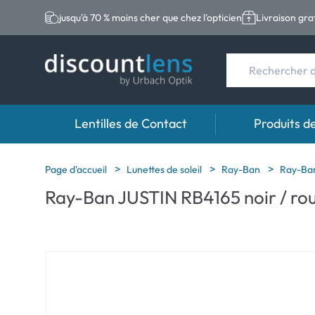
jusqu'à 70 % moins cher que chez l'opticien
Livraison gra
Lentilles de Contact
Produits d
Marques
Catégories
Marques
Page d'accueil
Lunettes de soleil
Ray-Ban
Ray-Ban
Ray-Ban JUSTIN RB4165 noir / ro
Acuvue
Lentilles sphériqu
Eversee
Biotrue
Lentilles toriques
EasySept
Ultra
Lentilles multifoc
Biotrue
MyDay
AOSEPT
Dailies
Opti-Free